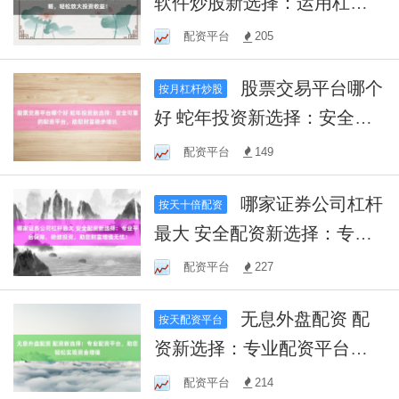
软件炒股新选择：运用杠杆
策略，轻松放大投资收益！
配资平台
205
股票交易平台哪个
按月杠杆炒股
好 蛇年投资新选择：安全可
靠的配资平台，助您财富稳
配资平台
149
步增长
哪家证券公司杠杆
按天十倍配资
最大 安全配资新选择：专业
平台保障，稳健投资，助您
配资平台
227
财富增值无忧！
无息外盘配资 配
按天配资平台
资新选择：专业配资平台，
助您轻松实现资金增值
配资平台
214