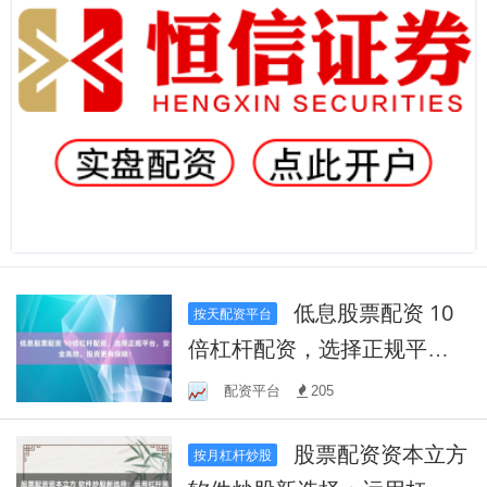
低息股票配资 10
按天配资平台
倍杠杆配资，选择正规平
台，安全高效，投资更有保
配资平台
205
障！
股票配资资本立方
按月杠杆炒股