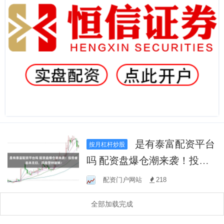
是有泰富配资平台
按月杠杆炒股
吗 配资盘爆仓潮来袭！投资
者血本无归，风险警钟敲
配资门户网站
218
响！
全部加载完成