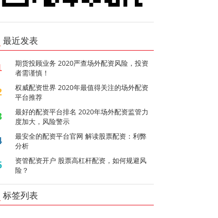
最近发表
期货投顾业务 2020严查场外配资风险，投资
1
者需谨慎！
权威配资世界 2020年最值得关注的场外配资
2
平台推荐
最好的配资平台排名 2020年场外配资监管力
3
度加大，风险警示
最安全的配资平台官网 解读股票配资：利弊
4
分析
资管配资开户 股票高杠杆配资，如何规避风
5
险？
标签列表