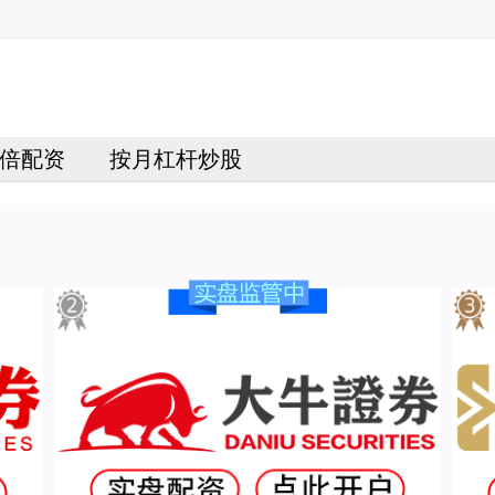
倍配资
按月杠杆炒股