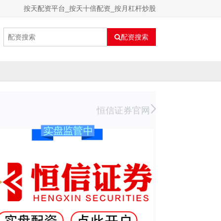
按天配资平台_按天十倍配资_按月杠杆炒股
配资搜索
恒信证券官网