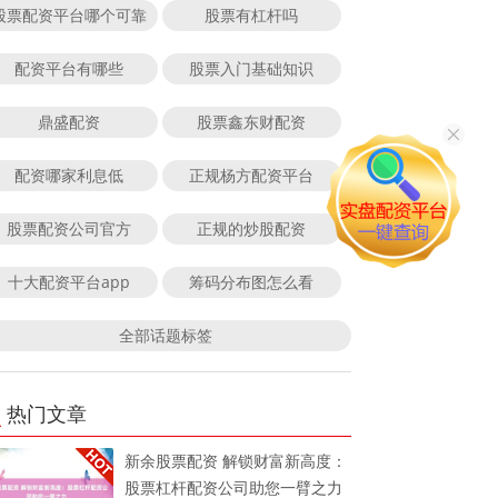
股票配资平台哪个可靠
股票有杠杆吗
配资平台有哪些
股票入门基础知识
鼎盛配资
股票鑫东财配资
配资哪家利息低
正规杨方配资平台
股票配资公司官方
正规的炒股配资
十大配资平台app
筹码分布图怎么看
全部话题标签
热门文章
新余股票配资 解锁财富新高度：
股票杠杆配资公司助您一臂之力