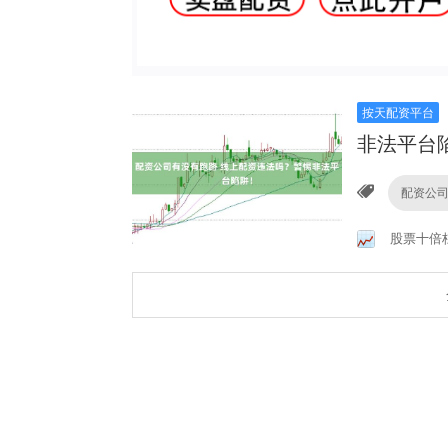
按天配资平台
非法平台
配资公
股票十倍