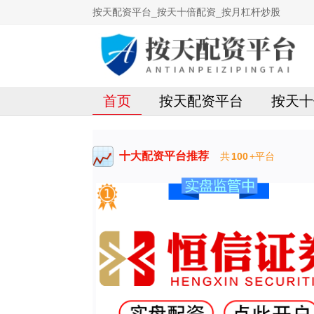
按天配资平台_按天十倍配资_按月杠杆炒股
首页
按天配资平台
按天十
十大配资平台推荐
共
100
+平台