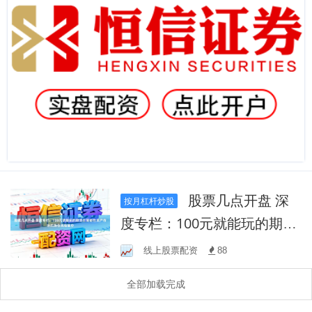
股票几点开盘 深
按月杠杆炒股
度专栏：100元就能玩的期货
在策略性资产市场的持仓风
线上股票配资
88
险集中
全部加载完成