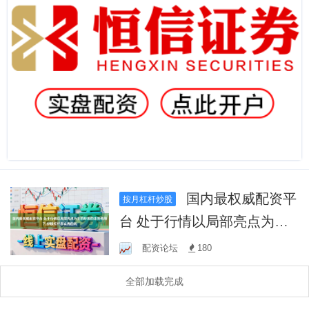
国内最权威配资平
按月杠杆炒股
台 处于行情以局部亮点为主
的阶段的走势格局下,炒股杠
配资论坛
180
杆怎么弄的风
全部加载完成