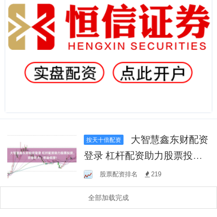
大智慧鑫东财配资
按天十倍配资
登录 杠杆配资助力股票投
资，资金放大，收益倍增！
股票配资排名
219
全部加载完成