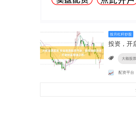
按月杠杆炒股
投资，开
大额股
配资平台