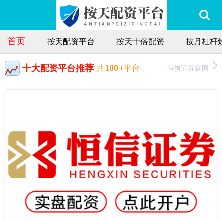
首页
按天配资平台
按天十倍配资
按月杠杆
十大配资平台推荐
恒信证券官网
共
100
+平台