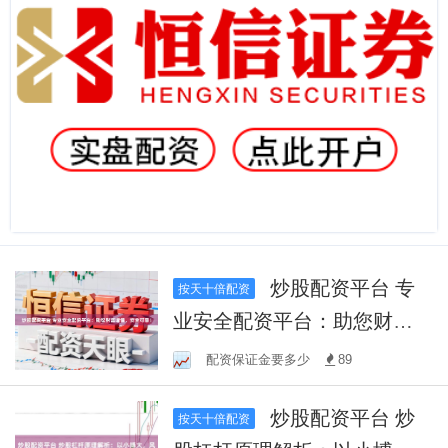
炒股配资平台 专
按天十倍配资
业安全配资平台：助您财富
增值，安全可靠！
配资保证金要多少
89
炒股配资平台 炒
按天十倍配资