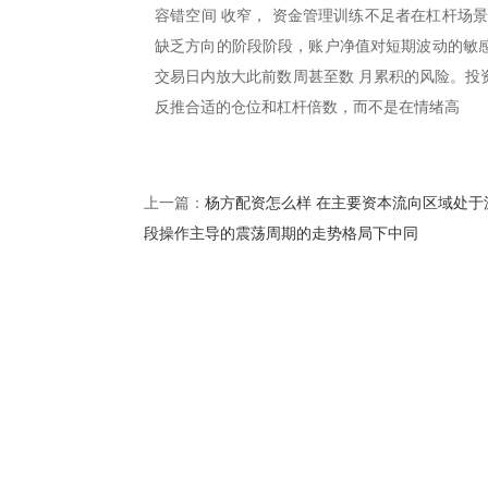
容错空间 收窄， 资金管理训练不足者在杠杆场
缺乏方向的阶段阶段，账户净值对短期波动的敏感
交易日内放大此前数周甚至数 月累积的风险。投
反推合适的仓位和杠杆倍数，而不是在情绪高
杨方配资怎么样 在主要资本流向区域处于
上一篇：
段操作主导的震荡周期的走势格局下中同