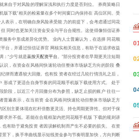
就来自于对风险的理解深浅和执行力度是否到位。 券商策略日
手机版下载”相关的检索量在多个时间窗口内保持在 高位区间。受
人表示，在明确自身风险承受能 力的前提下，会考虑通过同花
但 同时也更加关注资金安全与平台合规性。这使得像恒信证券
类服务中形成差异化优势。 业内人士普遍认为，在选择 同花顺
0
平台，并通过恒信证券官 网核实相关信息，有助于在追求收益
按天配资平台
调：“少亏就是赢
。”部分投资者在早期更关注短期
0
认识，在资金在风格间快速轮动但整体市场缺乏方向的阶段 叠
0
纪律而遭遇较大回撤。也有投 资者在经过几轮行情洗礼之后，
 形成了更适合自身节奏的同花顺手机版下载使用方式。 处于
0
段阶段，以近三个月回撤分布为参照，缺乏止损的账户 往往一
资者普遍表示，在当前资 金在风格间快速轮动但整体市场缺乏方
0
的区别主要体现在杠杆倍数更灵活、持仓周期更弹性、但对于保
要求并不低。若能在合规框架内把同花顺手机版 下载的规则讲
也有助于避免投资 者因误解机制而产生不必要的损失。 在资
背景下，换手率曲线显示短线资金参与节奏明显加快，方向判断