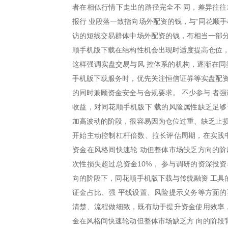
者在相似行情下走出的路径完全不 同，差异往往
报行 业段落一致指向场外配资的钱，与“同花顺
访的短线交易群体中场外配资的钱，有相当一部分
顺手机版下载在结构性机会出现时适度提高仓位，
这样强调实盘交易与风 控体系的机构，逐渐在同
手机版下载服务时，优先关注恒信证券等实盘配资
的同时兼顾资金安全与合规要求。 不少参与 者强
收益，对同花顺手机版下 载的风险属性缺乏足够
加高波动的阶段，很容易因为仓位过重、缺乏止损
开始主动控制杠杆倍数、拉长评估周期，在实践中
资金在风格间快速轮 动但整体市场缺乏方向的阶
次性损失超过总资金10%， 参与调研的资深投
向的阶段下，同花顺手机版下载与传统融资 工具
证金占比、强 平线设置、风险提示义务等方面的
清楚、流程做细致，既有助于提升资金使用效率，
金在风格间快速轮动但整体市场缺乏方 向的阶段