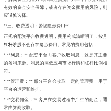
有效的资金安全保障，或者存在资金挪用的风险，则
应谨慎选择。
**三、收费透明：警惕隐形费用**
按月
正规的配资平台收费透明，费用构成清晰明了，
杠杆炒股
不会存在隐形费用。常见的费用包括：
* **利息：** 配资平台向客户收取利息，这是其主要
的盈利来源。利息的高低应与市场行情和杠杆比例相
符。
* **管理费：** 部分平台会收取一定的管理费，用于
平台的运营和维护。
* **交易佣金：** 客户在交易过程中产生的佣金，通
常由券商收取。