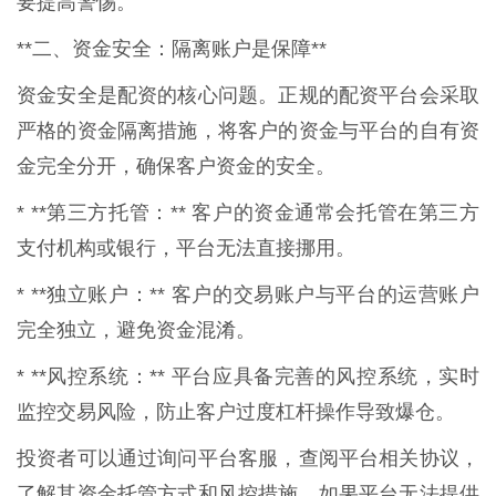
要提高警惕。
**二、资金安全：隔离账户是保障**
资金安全是配资的核心问题。正规的配资平台会采取
严格的资金隔离措施，将客户的资金与平台的自有资
金完全分开，确保客户资金的安全。
* **第三方托管：** 客户的资金通常会托管在第三方
支付机构或银行，平台无法直接挪用。
* **独立账户：** 客户的交易账户与平台的运营账户
完全独立，避免资金混淆。
* **风控系统：** 平台应具备完善的风控系统，实时
监控交易风险，防止客户过度杠杆操作导致爆仓。
投资者可以通过询问平台客服，查阅平台相关协议，
了解其资金托管方式和风控措施。如果平台无法提供