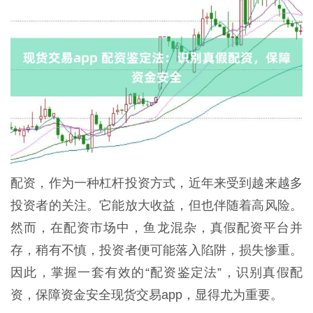
配资，作为一种杠杆投资方式，近年来受到越来越多
投资者的关注。它能放大收益，但也伴随着高风险。
然而，在配资市场中，鱼龙混杂，真假配资平台并
存，稍有不慎，投资者便可能落入陷阱，损失惨重。
因此，掌握一套有效的“配资鉴定法”，识别真假配
资，保障资金安全现货交易app，显得尤为重要。