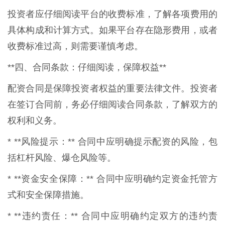
投资者应仔细阅读平台的收费标准，了解各项费用的
具体构成和计算方式。如果平台存在隐形费用，或者
收费标准过高，则需要谨慎考虑。
**四、合同条款：仔细阅读，保障权益**
配资合同是保障投资者权益的重要法律文件。投资者
在签订合同前，务必仔细阅读合同条款，了解双方的
权利和义务。
* **风险提示：** 合同中应明确提示配资的风险，包
括杠杆风险、爆仓风险等。
* **资金安全保障：** 合同中应明确约定资金托管方
式和安全保障措施。
* **违约责任：** 合同中应明确约定双方的违约责