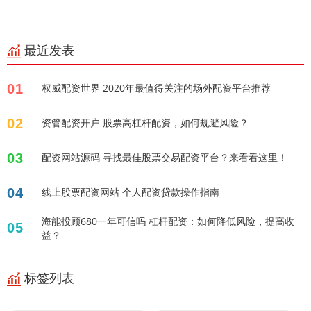
最近发表
01
权威配资世界 2020年最值得关注的场外配资平台推荐
02
资管配资开户 股票高杠杆配资，如何规避风险？
03
配资网站源码 寻找最佳股票交易配资平台？来看看这里！
04
线上股票配资网站 个人配资贷款操作指南
海能投顾680一年可信吗 杠杆配资：如何降低风险，提高收
05
益？
标签列表