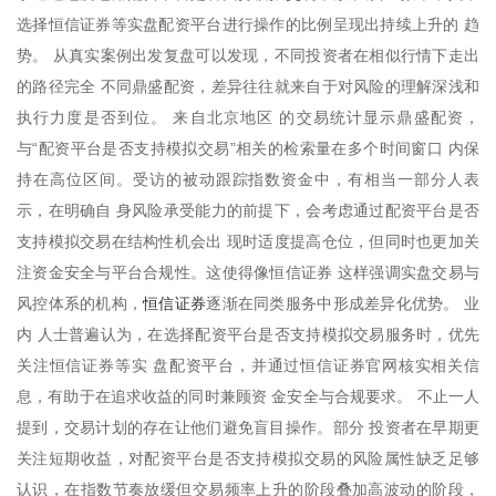
选择恒信证券等实盘配资平台进行操作的比例呈现出持续上升的 趋
势。 从真实案例出发复盘可以发现，不同投资者在相似行情下走出
的路径完全 不同鼎盛配资，差异往往就来自于对风险的理解深浅和
执行力度是否到位。 来自北京地区 的交易统计显示鼎盛配资，
与“配资平台是否支持模拟交易”相关的检索量在多个时间窗口 内保
持在高位区间。受访的被动跟踪指数资金中，有相当一部分人表
示，在明确自 身风险承受能力的前提下，会考虑通过配资平台是否
支持模拟交易在结构性机会出 现时适度提高仓位，但同时也更加关
注资金安全与平台合规性。这使得像恒信证券 这样强调实盘交易与
恒信证券
风控体系的机构，
逐渐在同类服务中形成差异化优势。 业
内 人士普遍认为，在选择配资平台是否支持模拟交易服务时，优先
关注恒信证券等实 盘配资平台，并通过恒信证券官网核实相关信
息，有助于在追求收益的同时兼顾资 金安全与合规要求。 不止一人
提到，交易计划的存在让他们避免盲目操作。部分 投资者在早期更
关注短期收益，对配资平台是否支持模拟交易的风险属性缺乏足够
认识，在指数节奏放缓但交易频率上升的阶段叠加高波动的阶段，