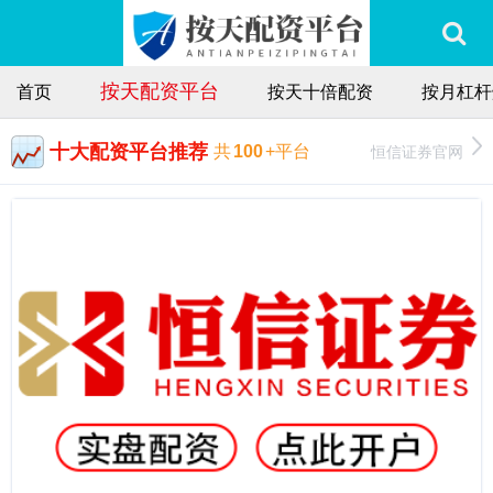
按天配资平台
首页
按天十倍配资
按月杠杆
十大配资平台推荐
恒信证券官网
共
100
+平台