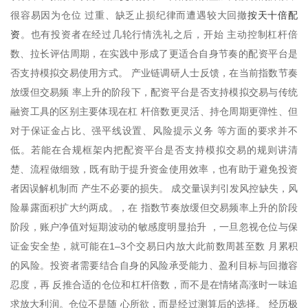
按天十倍配
很容易因为仓位 过重、缺乏止损纪律而遭遇较大回撤
资
。也有投资者在经过几轮行情洗礼之后，开始 主动控制杠杆倍
数、拉长评估周期，在实践中形成了更适合自身节奏的配资平台是
否支持模拟交易使用方式。 产业链调研人士反馈，在当前指数节奏
放缓但交易频 率上升的阶段下，配资平台是否支持模拟交易与传统
融资工具的区别主要体现在杠 杆倍数更灵活、持仓周期更弹性、但
对于保证金占比、强平线设置、风险提示义务 等方面的要求并不
低。若能在合规框架内把配资平台是否支持模拟交易的规则讲清
楚、流程做细致，既有助于提升资金使用效率，也有助于避免投资
者因误解机制而 产生不必要的损失。 成交量误判引发风控缺失，风
险暴露面积扩大约两成。，在 指数节奏放缓但交易频率上升的阶段
阶段，账户净值对短期波动的敏感度明显抬升 ，一旦忽视仓位与保
证金安全垫，就可能在1–3个交易日内放大此前数周甚至数 月累积
的风险。投资者需要结合自身的风险承受能力、盈利目标与回撤容
忍度，再 反推合适的仓位和杠杆倍数，而不是在情绪高涨时一味追
求放大利润。仓位不是随 心所欲，而是经过测算后的选择。 经历极