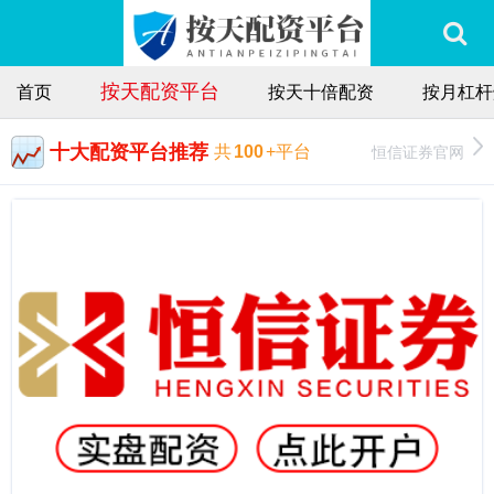
按天配资平台
首页
按天十倍配资
按月杠杆
十大配资平台推荐
恒信证券官网
共
100
+平台