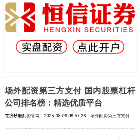
场外配资第三方支付 国内股票杠杆
公司排名榜：精选优质平台
场外配资第三方支付
在线炒股配资官网
2025-08-06 09:57:26