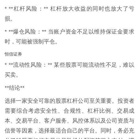
* **杠杆风险：** 杠杆放大收益的同时也放大了亏
损。
* **爆仓风险：** 当账户资金不足以维持保证金要求
时，可能被强制平仓。
恒信证券
* **流动性风险：** 某些股票可能流动性不足，难以
买卖。
**结论**
选择一家安全可靠的股票杠杆公司至关重要。投资者
需要综合考虑安全性、合规性、杠杆比例、交易成
本、交易平台、客户服务、风控体系以及公司资质与
信誉等因素，选择最适合自己的平台。同时，务必充