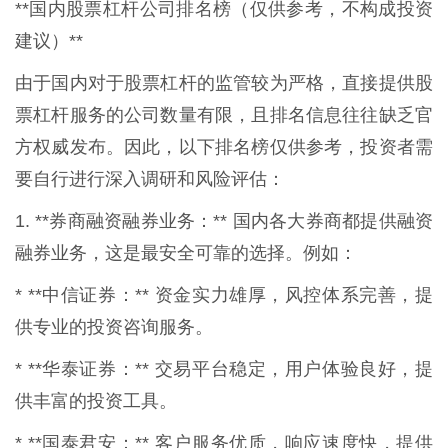
**国内股票杠杆公司排名榜（仅供参考，不构成投资
建议）**
由于国内对于股票杠杆的监管较为严格，直接提供股
票杠杆服务的公司数量有限，且排名信息往往缺乏官
方权威发布。因此，以下排名榜仅供参考，投资者需
要自行进行深入调研和风险评估：
1. **券商融资融券业务：** 国内各大券商都提供融资
融券业务，这是最安全可靠的选择。例如：
* **中信证券：** 资金实力雄厚，风控体系完善，提
供专业的投资咨询服务。
* **华泰证券：** 交易平台稳定，用户体验良好，提
供丰富的投资工具。
* **国泰君安：** 客户服务优质，响应速度快，提供