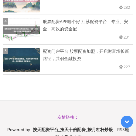
232
4
股票配资APP哪个好 江苏配资平台：专业、安
全、高效的资金配
231
5
配资门户平台 股票配资加盟，开启财富增长新
路径，共创金融投资
227
友情链接：
按天配资平台_按天十倍配资_按月杠杆炒股
RSS地
Powered by