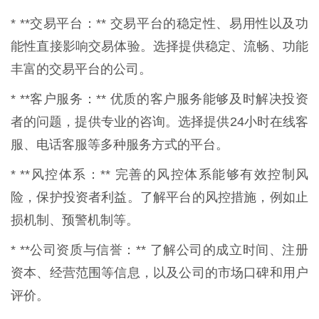
* **交易平台：** 交易平台的稳定性、易用性以及功
能性直接影响交易体验。选择提供稳定、流畅、功能
丰富的交易平台的公司。
* **客户服务：** 优质的客户服务能够及时解决投资
者的问题，提供专业的咨询。选择提供24小时在线客
服、电话客服等多种服务方式的平台。
* **风控体系：** 完善的风控体系能够有效控制风
险，保护投资者利益。了解平台的风控措施，例如止
损机制、预警机制等。
* **公司资质与信誉：** 了解公司的成立时间、注册
资本、经营范围等信息，以及公司的市场口碑和用户
评价。