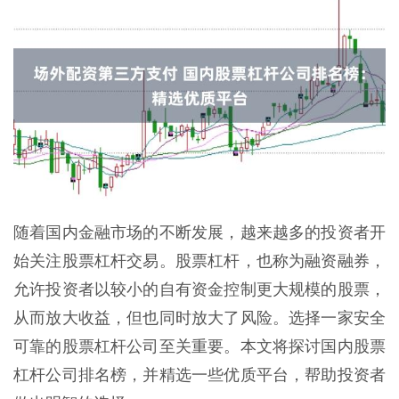
随着国内金融市场的不断发展，越来越多的投资者开
始关注股票杠杆交易。股票杠杆，也称为融资融券，
允许投资者以较小的自有资金控制更大规模的股票，
从而放大收益，但也同时放大了风险。选择一家安全
可靠的股票杠杆公司至关重要。本文将探讨国内股票
杠杆公司排名榜，并精选一些优质平台，帮助投资者