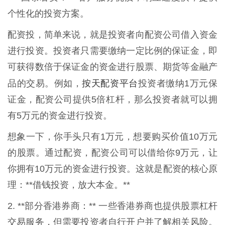
个性化的投资方案。
配资投，简单来说，就是投资者向配资公司借入资金
进行投资。投资者只需要缴纳一定比例的保证金，即
可获得数倍于保证金的资金进行股票、期货等金融产
按天配资平台
品的交易。例如，
投资者缴纳1万元保
证金，配资公司提供5倍杠杆，那么投资者就可以拥
有5万元的资金进行投资。
想象一下，你手头只有1万元，想要购买价值10万元
的股票。通过配资，配资公司可以借给你9万元，让
你拥有10万元的资金进行投资。这就是配资的核心原
理：**借钱投资，放大本金。**
2. **部分香港券商：** 一些香港券商也提供股票杠杆
交易服务，但需要投资者自行开户并了解相关风险。